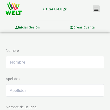
Ir
Menu
al
CAPACITATE
contenido
×
Iniciar Sesión
Crear Cuenta
Nombre
Apellidos
Nombre de usuario