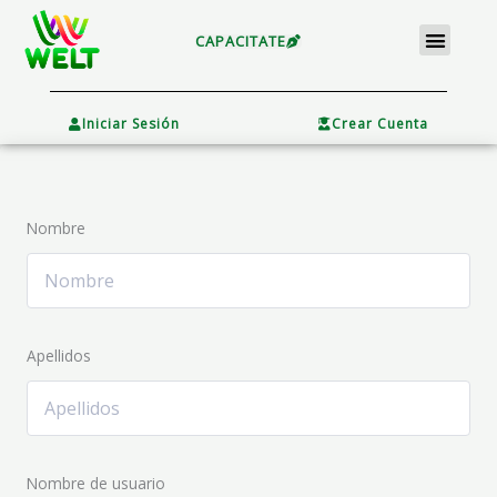
Ir
Menu
al
CAPACITATE
contenido
×
Iniciar Sesión
Crear Cuenta
Nombre
Apellidos
Nombre de usuario